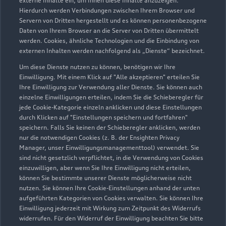
externe Inhalte ein, um Ihnen diese Inhalte anzuzeigen.
Hierdurch werden Verbindungen zwischen Ihrem Browser und
Servern von Dritten hergestellt und es können personenbezogene
Daten von Ihrem Browser an die Server von Dritten übermittelt
werden. Cookies, ähnliche Technologien und die Einbindung von
externen Inhalten werden nachfolgend als „Dienste“ bezeichnet.
Um diese Dienste nutzen zu können, benötigen wir Ihre
Röhrsdorfer Allee 8
Einwilligung. Mit einem Klick auf "Alle akzeptieren" erteilen Sie
09247 Chemnitz OT Röhrsdorf
Ihre Einwilligung zur Verwendung aller Dienste. Sie können auch
einzelne Einwilligungen erteilen, indem Sie die Schieberegler für
jede Cookie-Kategorie einzeln anklicken und diese Einstellungen
03722 51555
durch Klicken auf "Einstellungen speichern und fortfahren"
speichern. Falls Sie keinen der Schieberegler anklicken, werden
Service-Roehrsdorf@vw-ac.de
nur die notwendigen Cookies (z. B. der Ensighten Privacy
Manager, unser Einwilligungsmanagementtool) verwendet. Sie
sind nicht gesetzlich verpflichtet, in die Verwendung von Cookies
Kontaktdaten herunterladen
einzuwilligen, aber wenn Sie Ihre Einwilligung nicht erteilen,
können Sie bestimmte unserer Dienste möglicherweise nicht
nutzen. Sie können Ihre Cookie-Einstellungen anhand der unten
aufgeführten Kategorien von Cookies verwalten. Sie können Ihre
Öffnungszeiten
Einwilligung jederzeit mit Wirkung zum Zeitpunkt des Widerrufs
widerrufen. Für den Widerruf der Einwilligung beachten Sie bitte