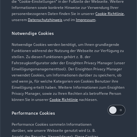
die "Cookie-Einstellungen" in der Fußzeile der Webseite. Weitere
Informationen sowie konkrete Hinweise zur Verwendung Ihrer
Verkauf
personenbezogenen Daten finden Sie in unserer
Cookie Richtlinie
,
Geschlossen
,
öffnet am
Montag 08:00
unserem
Datenschutzhinweis
und im
Impressum
.
Notwendige Cookies
Service
Geschlossen
,
öffnet am
Montag 06:00
Notwendige Cookies werden benötigt, um Ihnen grundlegende
Funktionen während der Nutzung der Webseite zur Verfügung zu
stellen. Zu diesen Funktionen gehört z. B. der
Fahrzeugkonfigurator oder der Ensighten Privacy Manager (unser
Einwilligungsmanagementtool). Der Ensighten Privacy Manager
Zurück nach oben
verwendet Cookies, um Informationen darüber zu speichern, ob
und wenn ja, für welche Kategorien von Cookies Benutzer ihre
Einwilligung erteilt haben. Weitere Informationen zum Ensighten
Modelle
Privacy Manager, sowie zu Ihren Rechten als betroffene Person
können Sie in unserer
Cookie Richtlinie
nachlesen.
Kaufen & leasen
Alle Modelle
Performance Cookies
Modelle vergleichen
Service & Zubehör
Performance Cookies sammeln Informationen
Neuwagensuche
darüber, wie unsere Webseite genutzt wird (z. B.
Elektromodelle
Anzahl der Besuche, Verweildauer). Diese Cookies