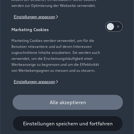
Gebrauchtwagensuche
Support
werden zur Optimierung der Webseite verwendet.
Saisonale Angebote
Plug-in-Hybride
Gebrauchtwagen
Einstellungen anpassen
Audi Services
Über Audi
Kundenservice
Finanzierung
Marketing Cookies
Garantie
Händlersuche
Aktionen & Angebote
Unternehmen
Marketing Cookies werden verwendet, um für die
Audi digital services
Benutzer relevantere und auf deren Interessen
Audi Code
Geschäftskunden
Karriere
zugeschnittene Inhalte anzubieten. Sie werden auch
myAudi
verwendet, um die Erscheinungshäufigkeit einer
Häufige Fragen (FAQ)
Investor Relations
Werbeanzeige zu begrenzen und um die Effektivität
© 2026 AUDI AG. Alle Rechte vorbehalten
von Werbekampagnen zu messen und zu steuern.
Audi Online Beratung
Presse & Media Center
Impressum
Rechtliches
Hinweisgebersystem
Einstellungen anpassen
Online-Terminvereinbarung
Datenschutz
Datenschutzinformation
Cookie-Einstellungen
Servicekontakt
Cookie-Richtlinie
Barrierefreiheit
Audi erleben
Alle akzeptieren
Digital Services Act
EU Data Act
Bordbuch & Bedienungsanleitungen
Newsletter
Verträge kündigen
Einstellungen speichern und fortfahren